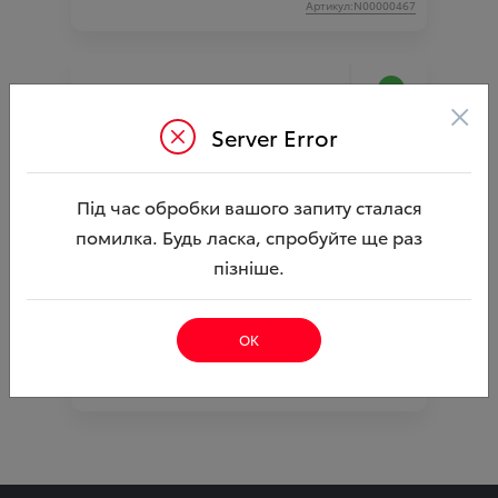
Артикул:N00000467
×
Server Error
Під час обробки вашого запиту сталася
помилка. Будь ласка, спробуйте ще раз
Комплект клапанів тиску шин (TOYOTA)
пізніше.
Ціна аксесуара
11 268.59
12 393.59
Ціна з встановленням
ОК
Підходить для автомобіля :
CAMRY;
Артикул:N00000719