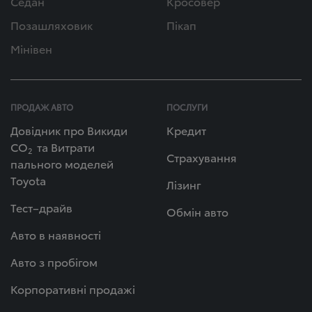
Седан
Кросовер
Позашляховик
Пікап
Мінівен
ПРОДАЖ АВТО
ПОСЛУГИ
Довідник про Викиди
Кредит
СО
та Витрати
2
Страхування
пального моделей
Toyota
Лізинг
Тест–драйв
Обмін авто
Авто в наявності
Авто з пробігом
Корпоративні продажі