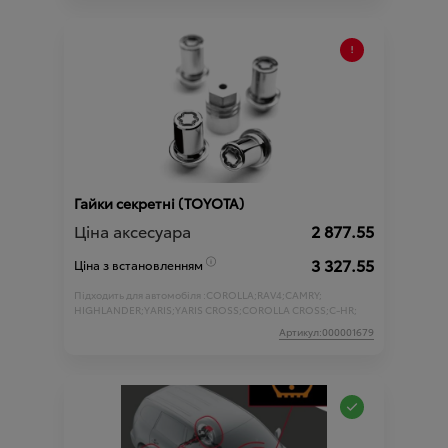
Гайки секретні (ТOYOTA)
Ціна аксесуара
2 877.55
3 327.55
Ціна з встановленням
Підходить для автомобіля :
COROLLA;
RAV4;
CAMRY;
HIGHLANDER;
YARIS;
YARIS CROSS;
COROLLA CROSS;
C-HR;
Артикул:000001679