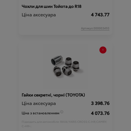
Чохли для шин Тойота до R18
Ціна аксесуара
4 743.77
Артикул:000003493
Гайки секретні, чорні (ТOYOTA)
Ціна аксесуара
3 398.76
4 073.76
Ціна з встановленням
Підходить для автомобіля :
RAV4;
YARIS CROSS;
C-HR;
CAMRY;
C-HR+;