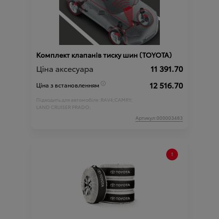
Комплект клапанів тиску шин (TOYOTA)
Ціна аксесуара
11 391.70
12 516.70
Ціна з встановленням
Підходить для автомобіля :
RAV4;
CAMRY;
LAND CRUISER PRADO;
Артикул:000003483