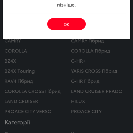
пізніше.
ОК
Автомобілі
CAMRY
CAMRY Гібрид
COROLLA
COROLLA Гібрид
BZ4X
C-HR+
BZ4X Touring
YARIS CROSS Гібрид
RAV4 Гібрид
C-HR Гібрид
COROLLA CROSS Гібрид
LAND CRUISER PRADO
LAND CRUISER
HILUX
PROACE CITY VERSO
PROACE CITY
Категорії