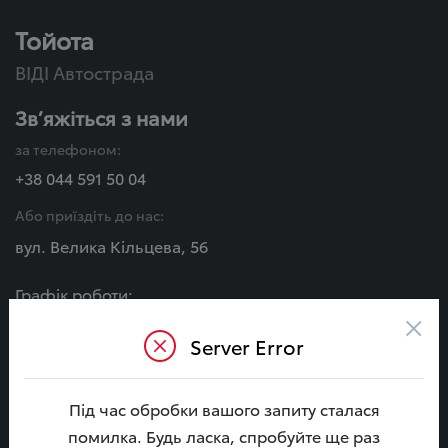
Тойота
ВІДІ Автострада
Зв’яжіться з нами
за телефоном:
+38 044 591 50 04
Або приїздіть до нас:
вул. Велика Кільцева, 56
Графік роботи:
×
Пн - Сб:
Server Error
08:00 - 20:00
Нд:
09:00 - 18:00
Під час обробки вашого запиту сталася
помилка. Будь ласка, спробуйте ще раз
МИ В СОЦ. МЕРЕЖАХ