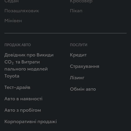
Седан
Кросовер
Позашляховик
Пікап
Мінівен
ПРОДАЖ АВТО
ПОСЛУГИ
Довідник про Викиди
Кредит
СО
та Витрати
2
Страхування
пального моделей
Toyota
Лізинг
Тест–драйв
Обмін авто
Авто в наявності
Авто з пробігом
Корпоративні продажі